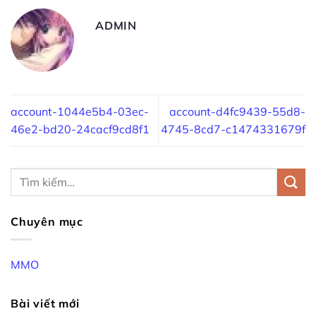
ADMIN
account-1044e5b4-03ec-
account-d4fc9439-55d8-
46e2-bd20-24cacf9cd8f1
4745-8cd7-c1474331679f
Chuyên mục
MMO
Bài viết mới