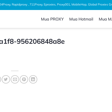
1024Proxy, Rapidproxy , 711Proxy, Eproxies, Proxy001, MobileHop, Global Proxies 
Mua PROXY
Mua Hotmail
Mua M
-a1f8-956206848a8e