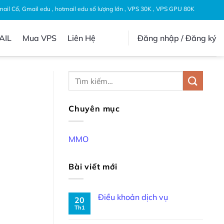
Gmail Cổ, Gmail edu , hotmail edu số lượng lớn , VPS 30K , VPS GPU 80K
AIL
Mua VPS
Liên Hệ
Đăng nhập / Đăng ký
Chuyên mục
MMO
Bài viết mới
Điều khoản dịch vụ
20
Th1