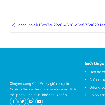
account-eb13cb7a-22e6-4638-a3df-75a6281e
Giới thiệu
Liên hệ c
Chính sá
Chuyên cung Cấp Proxy giá rẻ, uy tín.
Điều kho
Ngiêm cấm sử dụng Proxy vào mục đích
trái pháp luật, sẽ bị khóa tài khoản ! .
Chính sác