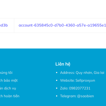
ed3b
account-635845c0-d7b0-4360-a57e-a19655e
Liên hệ
húng tôi
Address: Quy nhơn, Gia lai
ch bảo mật
Website:
Sellproxy.vn
ản dịch vụ
Zalo:
0982077231
h hoàn tiền
Telegram:
@saobien