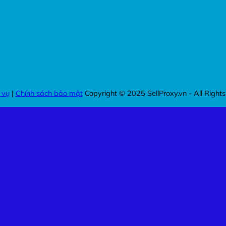
 vụ
|
Chính sách bảo mật
Copyright © 2025 SellProxy.vn - All Right