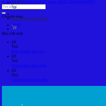
account-63be62af-d7d3-4e8e-9503-0fe8db3bf997
Liên Hệ
Chuyên mục
Đăng nhập / Đăng ký
MMO
Bài viết mới
20
Th1
Điều khoản dịch vụ
20
Th1
Chính sách bảo mật
20
Th1
Chính sách hoàn tiền