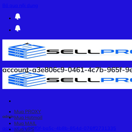
Bỏ qua nội dung
account-a3e806c9-0461-4c7b-965f-9
Mua PROXY
admin
Mua Hotmail
Mua MAIL
account-9e3f0f0f-ba5c-4b8b-854d-076ff2731335
Mua VPS