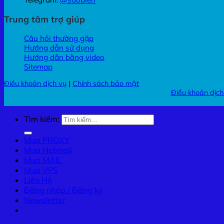
Trung tâm trợ giúp
Câu hỏi thường gặp
Hướng dẫn sử dụng
Hướng dẫn bằng video
Sitemap
Điều khoản dịch vụ
|
Chính sách bảo mật
Điều khoản dịch
Tìm kiếm:
Mua PROXY
Mua Hotmail
Mua MAIL
Mua VPS
Liên Hệ
Đăng nhập / Đăng ký
Newsletter