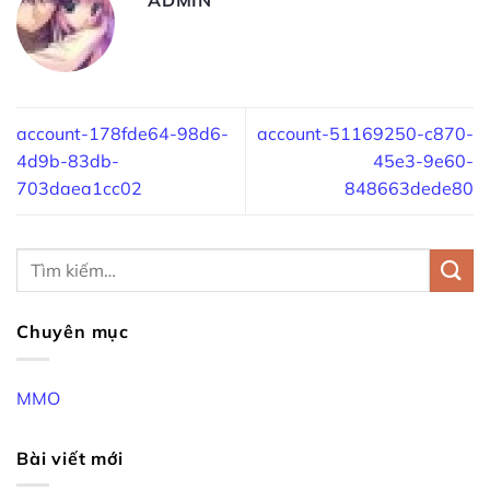
account-178fde64-98d6-
account-51169250-c870-
4d9b-83db-
45e3-9e60-
703daea1cc02
848663dede80
Chuyên mục
MMO
Bài viết mới