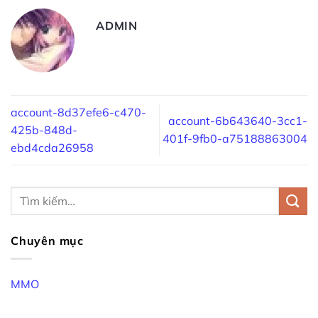
ADMIN
account-8d37efe6-c470-
account-6b643640-3cc1-
425b-848d-
401f-9fb0-a75188863004
ebd4cda26958
Chuyên mục
MMO