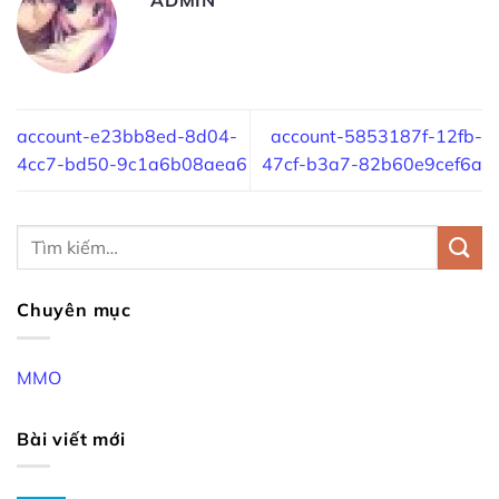
account-e23bb8ed-8d04-
account-5853187f-12fb-
4cc7-bd50-9c1a6b08aea6
47cf-b3a7-82b60e9cef6a
Chuyên mục
MMO
Bài viết mới