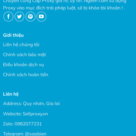
Chuyên cung Cấp Proxy giá rẻ, uy tín. Ngiêm cấm sử dụng
Proxy vào mục đích trái pháp luật, sẽ bị khóa tài khoản ! .
Giới thiệu
Liên hệ chúng tôi
Chính sách bảo mật
Điều khoản dịch vụ
Chính sách hoàn tiền
Liên hệ
Address: Quy nhơn, Gia lai
Website:
Sellproxy.vn
Zalo:
0982077231
Telegram:
@saobien