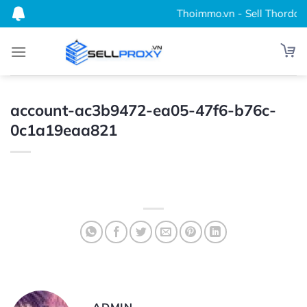
Bỏ
Thoimmo.vn - Sell Thordata,
qua
nội
dung
account-ac3b9472-ea05-47f6-b76c-
0c1a19eaa821
ADMIN