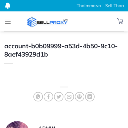
Bỏ
Thoimmo.vn - Sell Thordata
qua
nội
dung
account-b0b09999-a53d-4b50-9c10-
8aef43929d1b
ADMIN