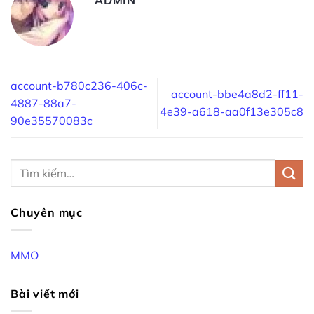
account-b780c236-406c-
account-bbe4a8d2-ff11-
4887-88a7-
4e39-a618-aa0f13e305c8
90e35570083c
Chuyên mục
MMO
Bài viết mới