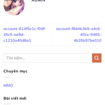
account-614f5e1c-f0df-
account-f8d4b3b9-a4c6-
45c5-ae8d-
40ce-9465-
c1210a40d8a1
4b35b97be010
Chuyên mục
MMO
Bài viết mới