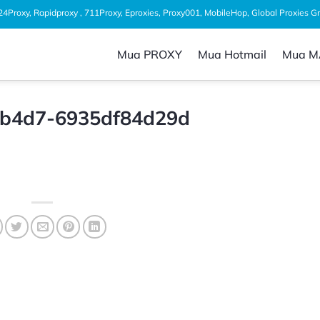
1024Proxy, Rapidproxy , 711Proxy, Eproxies, Proxy001, MobileHop, Global Proxies 
Mua PROXY
Mua Hotmail
Mua M
-b4d7-6935df84d29d