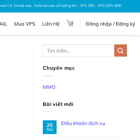
Gmail Cổ, Gmail edu , hotmail edu số lượng lớn , VPS 30K , VPS GPU 80K
AIL
Mua VPS
Liên Hệ
Đăng nhập / Đăng ký
Chuyên mục
MMO
Bài viết mới
Điều khoản dịch vụ
20
Th1