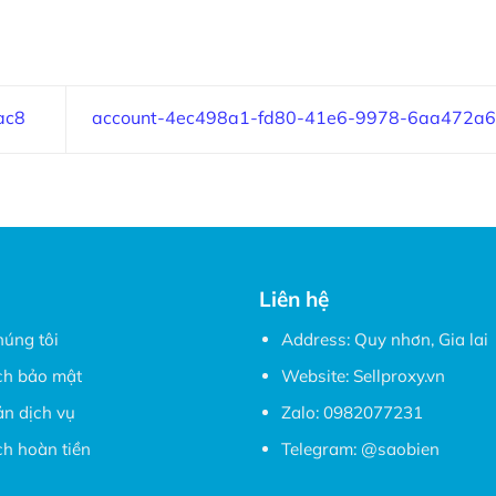
ac8
account-4ec498a1-fd80-41e6-9978-6aa472a
Liên hệ
húng tôi
Address: Quy nhơn, Gia lai
ch bảo mật
Website:
Sellproxy.vn
ản dịch vụ
Zalo:
0982077231
h hoàn tiền
Telegram:
@saobien