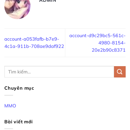
account-d9c29bc5-561c-
account-a053fafb-b7e9-
4980-8154-
4c1a-911b-708ae9daf922
20e2b90c8371
Chuyên mục
MMO
Bài viết mới