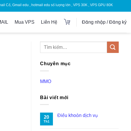
mail Cổ, Gmail edu , hotmail edu số lượng lớn , VPS 30K , VPS GPU 80K
MAIL
Mua VPS
Liên Hệ
Đăng nhập / Đăng ký
Chuyên mục
MMO
Bài viết mới
Điều khoản dịch vụ
20
Th1