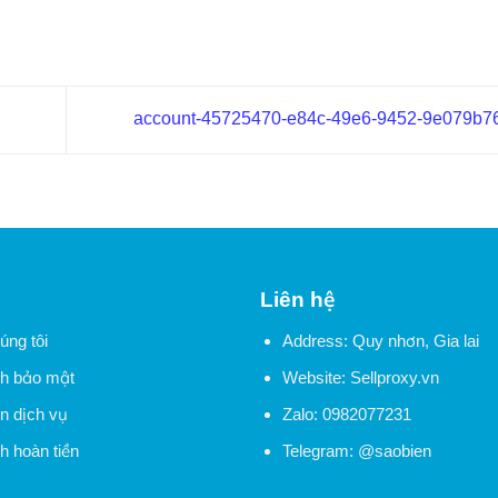
account-45725470-e84c-49e6-9452-9e079b
Liên hệ
úng tôi
Address: Quy nhơn, Gia lai
h bảo mật
Website:
Sellproxy.vn
n dịch vụ
Zalo:
0982077231
h hoàn tiền
Telegram:
@saobien