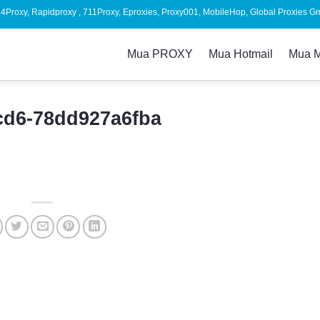
024Proxy, Rapidproxy , 711Proxy, Eproxies, Proxy001, MobileHop, Global Proxies G
Mua PROXY
Mua Hotmail
Mua 
cd6-78dd927a6fba