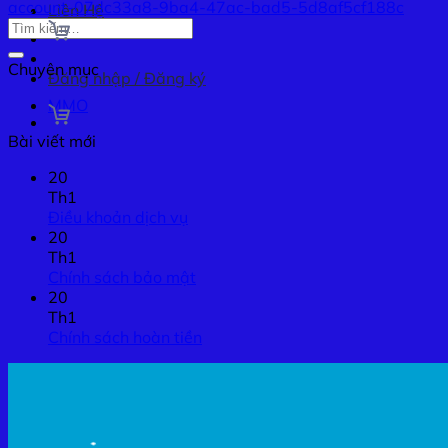
account-07dc33a8-9ba4-47ac-bad5-5d8af5cf188c
Liên Hệ
Chuyên mục
Đăng nhập / Đăng ký
MMO
Bài viết mới
20
Th1
Điều khoản dịch vụ
20
Th1
Chính sách bảo mật
20
Th1
Chính sách hoàn tiền