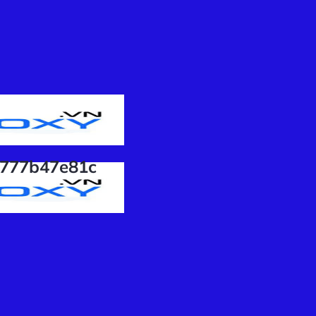
f777b47e81c