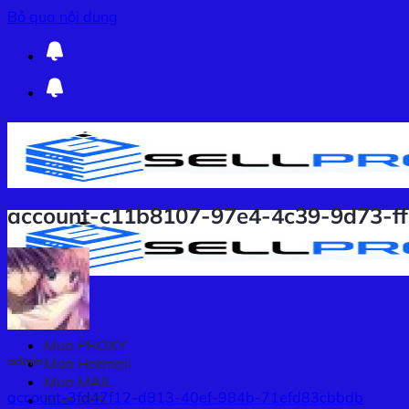
Bỏ qua nội dung
account-c11b8107-97e4-4c39-9d73-f
Mua PROXY
admin
Mua Hotmail
Mua MAIL
account-3fd47f12-d813-40ef-984b-71efd83cbbdb
Mua VPS