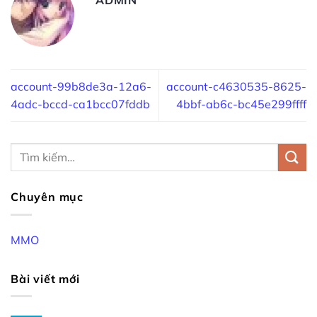
account-99b8de3a-12a6-
account-c4630535-8625-
4adc-bccd-ca1bcc07fddb
4bbf-ab6c-bc45e299ffff
Chuyên mục
MMO
Bài viết mới