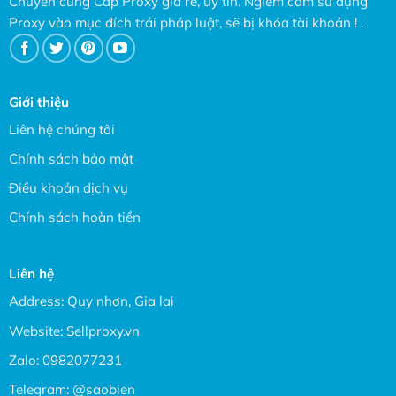
Chuyên cung Cấp Proxy giá rẻ, uy tín. Ngiêm cấm sử dụng
Proxy vào mục đích trái pháp luật, sẽ bị khóa tài khoản ! .
Giới thiệu
Liên hệ chúng tôi
Chính sách bảo mật
Điều khoản dịch vụ
Chính sách hoàn tiền
Liên hệ
Address: Quy nhơn, Gia lai
Website:
Sellproxy.vn
Zalo:
0982077231
Telegram:
@saobien