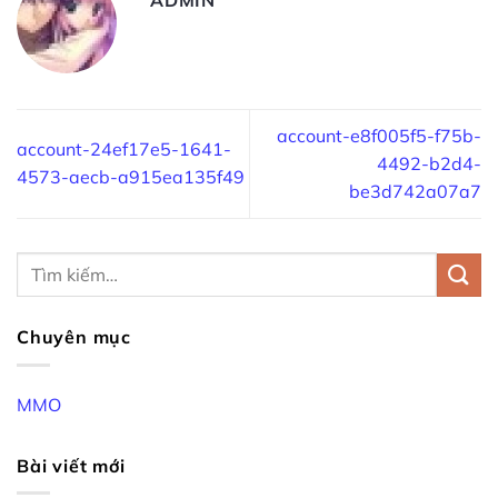
account-e8f005f5-f75b-
account-24ef17e5-1641-
4492-b2d4-
4573-aecb-a915ea135f49
be3d742a07a7
Chuyên mục
MMO
Bài viết mới