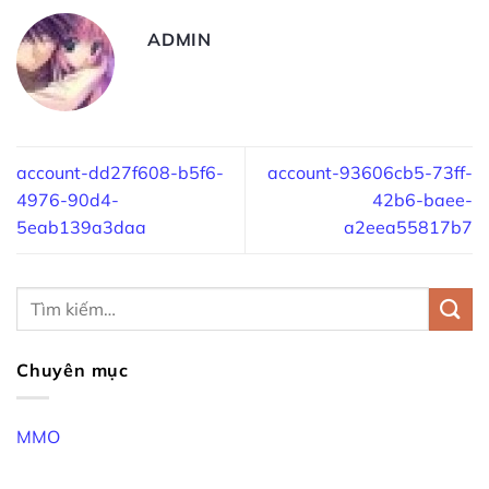
ADMIN
account-dd27f608-b5f6-
account-93606cb5-73ff-
4976-90d4-
42b6-baee-
5eab139a3daa
a2eea55817b7
Chuyên mục
MMO