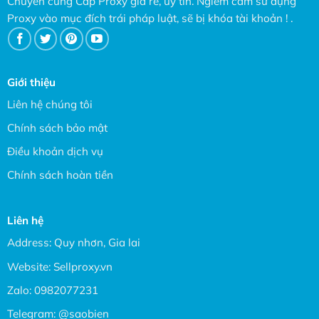
Chuyên cung Cấp Proxy giá rẻ, uy tín. Ngiêm cấm sử dụng
Proxy vào mục đích trái pháp luật, sẽ bị khóa tài khoản ! .
Giới thiệu
Liên hệ chúng tôi
Chính sách bảo mật
Điều khoản dịch vụ
Chính sách hoàn tiền
Liên hệ
Address: Quy nhơn, Gia lai
Website:
Sellproxy.vn
Zalo:
0982077231
Telegram:
@saobien