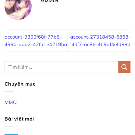
account-9300f68f-77b6-
account-27318458-6868-
4990-aad2-42fa1e4219ba
4df7-ac86-4b9af4efd88d
Chuyên mục
MMO
Bài viết mới