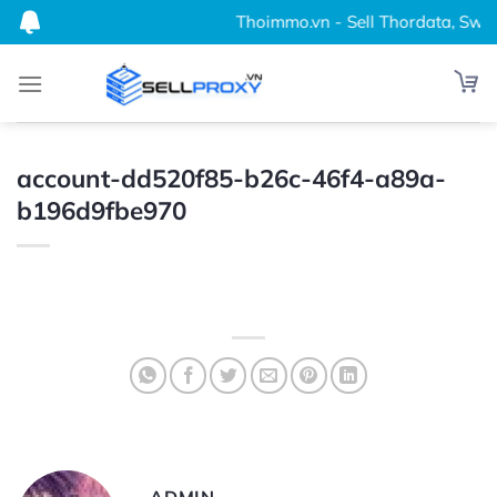
Bỏ
Thoimmo.vn - Sell Thordata, Swift
qua
nội
dung
account-dd520f85-b26c-46f4-a89a-
b196d9fbe970
ADMIN