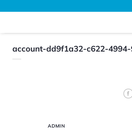
Bỏ
qua
nội
dung
account-dd9f1a32-c622-4994-
ADMIN