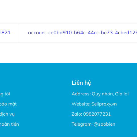
1821
account-ce0bd910-b64c-44cc-be73-4cbed12
Liên hệ
g tôi
Address: Quy nhơn, Gia lai
bảo mật
Website:
Sellproxy.vn
dịch vụ
Zalo:
0982077231
hoàn tiền
Telegram:
@saobien