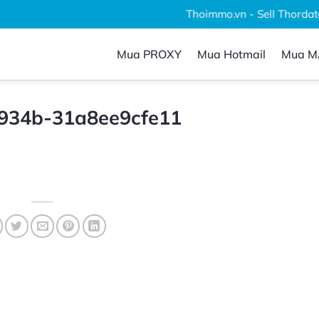
Thoimmo.vn - Sell Thordata, 
Mua PROXY
Mua Hotmail
Mua M
934b-31a8ee9cfe11