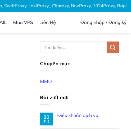
SwiftProxy, LokiProxy , Cliproxy, NovProxy, 1024Proxy, Rapidpr
AIL
Mua VPS
Liên Hệ
Đăng nhập / Đăng ký
Chuyên mục
MMO
Bài viết mới
Điều khoản dịch vụ
20
Th1