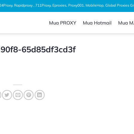
1024Proxy, Rapidproxy , 711Proxy, Eproxies, Proxy001, MobileHop, Global Proxies 
Mua PROXY
Mua Hotmail
Mua M
90f8-65d85df3cd3f