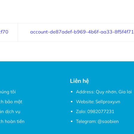
cf70
account-de87adef-b969-4b6f-aa33-8f5f4f7
Liên hệ
húng tôi
Address: Quy nhơn, Gia lai
ch bảo mật
Website:
Sellproxy.vn
ản dịch vụ
Zalo:
0982077231
h hoàn tiền
Telegram:
@saobien