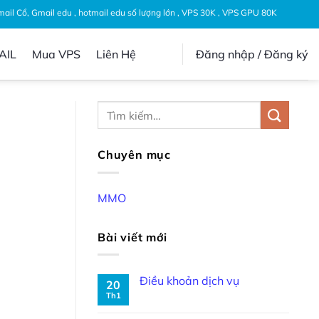
Gmail Cổ, Gmail edu , hotmail edu số lượng lớn , VPS 30K , VPS GPU 80K
AIL
Mua VPS
Liên Hệ
Đăng nhập / Đăng ký
Chuyên mục
MMO
Bài viết mới
Điều khoản dịch vụ
20
Th1