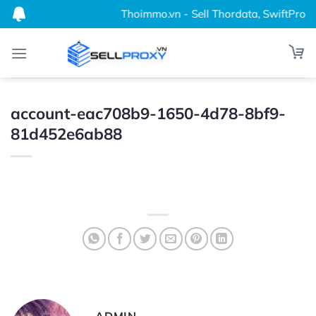
Bỏ
Thoimmo.vn - Sell Thordata, SwiftProxy,
qua
nội
dung
account-eac708b9-1650-4d78-8bf9-
81d452e6ab88
ADMIN