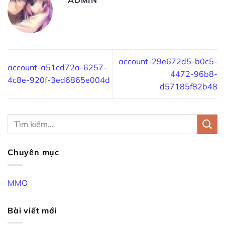
account-29e672d5-b0c5-
account-a51cd72a-6257-
4472-96b8-
4c8e-920f-3ed6865e004d
d57185f82b48
Chuyên mục
MMO
Bài viết mới