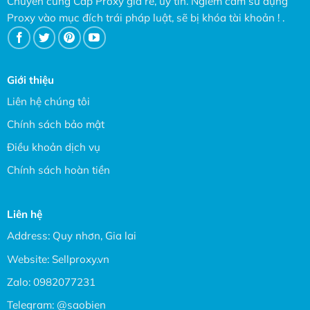
Chuyên cung Cấp Proxy giá rẻ, uy tín. Ngiêm cấm sử dụng
Proxy vào mục đích trái pháp luật, sẽ bị khóa tài khoản ! .
Giới thiệu
Liên hệ chúng tôi
Chính sách bảo mật
Điều khoản dịch vụ
Chính sách hoàn tiền
Liên hệ
Address: Quy nhơn, Gia lai
Website:
Sellproxy.vn
Zalo:
0982077231
Telegram:
@saobien