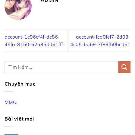
account-1c96cf4f-dc86-
account-fca0fcf7-2d03-
45fa-8150-62a350d61fff
4c05-bab9-7f83f50bcd51
Chuyên mục
MMO
Bài viết mới