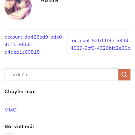
account-da428ed9-bde0-
account-52b11f9e-53d4-
4b1b-96b6-
4029-9cf9-4320bfc2e80b
d4aeb1c60818
Chuyên mục
MMO
Bài viết mới