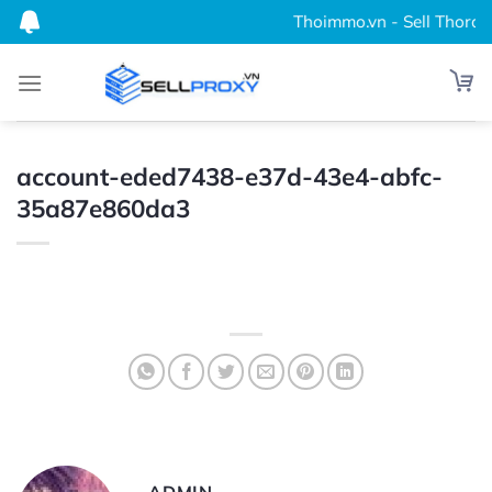
Bỏ
Thoimmo.vn - Sell Thordata
qua
nội
dung
account-eded7438-e37d-43e4-abfc-
35a87e860da3
ADMIN