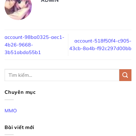
account-98ba0325-aec1-
account-518f50f4-c905-
4b26-9668-
43cb-8a4b-f92c297d00bb
3b51abda55b1
Chuyên mục
MMO
Bài viết mới