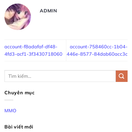
ADMIN
account-f8adafaf-df48-
account-758460cc-1b04-
4fd3-acf1-3f3430718060
446e-8577-84dab60acc3c
Chuyên mục
MMO
Bài viết mới