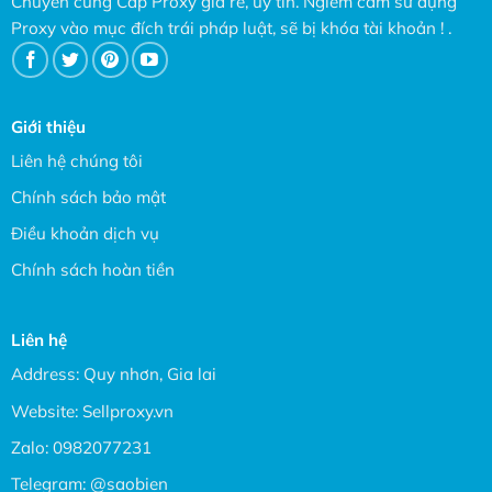
Chuyên cung Cấp Proxy giá rẻ, uy tín. Ngiêm cấm sử dụng
Proxy vào mục đích trái pháp luật, sẽ bị khóa tài khoản ! .
Giới thiệu
Liên hệ chúng tôi
Chính sách bảo mật
Điều khoản dịch vụ
Chính sách hoàn tiền
Liên hệ
Address: Quy nhơn, Gia lai
Website:
Sellproxy.vn
Zalo:
0982077231
Telegram:
@saobien