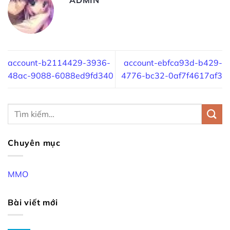
account-b2114429-3936-
account-ebfca93d-b429-
48ac-9088-6088ed9fd340
4776-bc32-0af7f4617af3
Chuyên mục
MMO
Bài viết mới