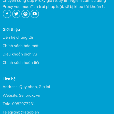
Chuyên cung Cấp Proxy giá rẻ, uy tín. Ngiêm cấm sử dụng
Proxy vào mục đích trái pháp luật, sẽ bị khóa tài khoản ! .
Giới thiệu
Liên hệ chúng tôi
Chính sách bảo mật
Điều khoản dịch vụ
Chính sách hoàn tiền
Liên hệ
Address: Quy nhơn, Gia lai
Website:
Sellproxy.vn
Zalo:
0982077231
Telegram:
@saobien