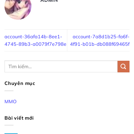
account-36afa14b-8ee1-
account-7a8d1b25-fa6f-
4745-89b3-a0079f7e798e
4f91-b01b-db088f69465f
Chuyên mục
MMO
Bài viết mới