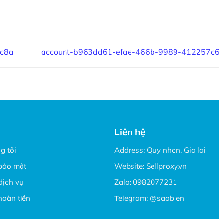
6c8a
account-b963dd61-efae-466b-9989-412257c
Liên hệ
g tôi
Address: Quy nhơn, Gia lai
bảo mật
Website:
Sellproxy.vn
dịch vụ
Zalo:
0982077231
hoàn tiền
Telegram:
@saobien