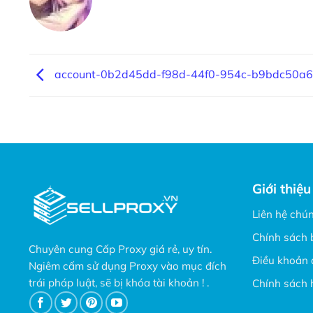
account-0b2d45dd-f98d-44f0-954c-b9bdc50a
Giới thiệu
Liên hệ chún
Chính sách 
Chuyên cung Cấp Proxy giá rẻ, uy tín.
Điều khoản 
Ngiêm cấm sử dụng Proxy vào mục đích
trái pháp luật, sẽ bị khóa tài khoản ! .
Chính sách 