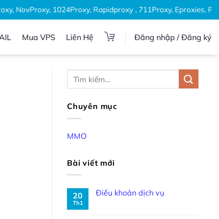
xy, NovProxy, 1024Proxy, Rapidproxy , 711Proxy, Eproxies, Prox
AIL
Mua VPS
Liên Hệ
Đăng nhập / Đăng ký
Chuyên mục
MMO
Bài viết mới
Điều khoản dịch vụ
20
Th1