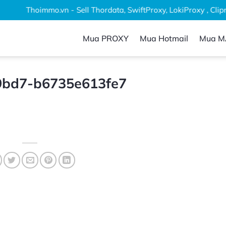
Thoimmo.vn - Sell Thordata, SwiftProxy, LokiProxy , Clipro
Mua PROXY
Mua Hotmail
Mua M
9bd7-b6735e613fe7