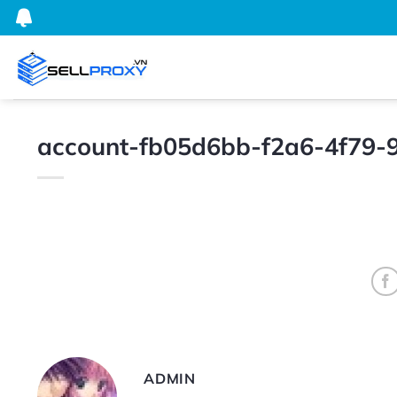
Bỏ
qua
nội
dung
account-fb05d6bb-f2a6-4f79-
ADMIN