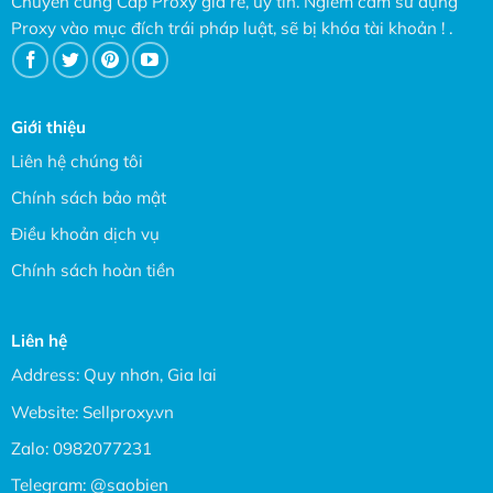
Chuyên cung Cấp Proxy giá rẻ, uy tín. Ngiêm cấm sử dụng
Proxy vào mục đích trái pháp luật, sẽ bị khóa tài khoản ! .
Giới thiệu
Liên hệ chúng tôi
Chính sách bảo mật
Điều khoản dịch vụ
Chính sách hoàn tiền
Liên hệ
Address: Quy nhơn, Gia lai
Website:
Sellproxy.vn
Zalo:
0982077231
Telegram:
@saobien