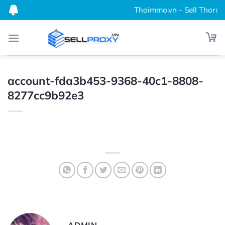
Bỏ
Thoimmo.vn - Sell Thordata
qua
nội
dung
account-fda3b453-9368-40c1-8808-
8277cc9b92e3
ADMIN