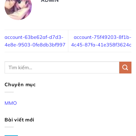
account-63be62af-d7d3-
account-75f49203-8f1b-
4e8e-9503-0fe8db3bf997
4c45-87fa-41e358f3624c
Chuyên mục
MMO
Bài viết mới