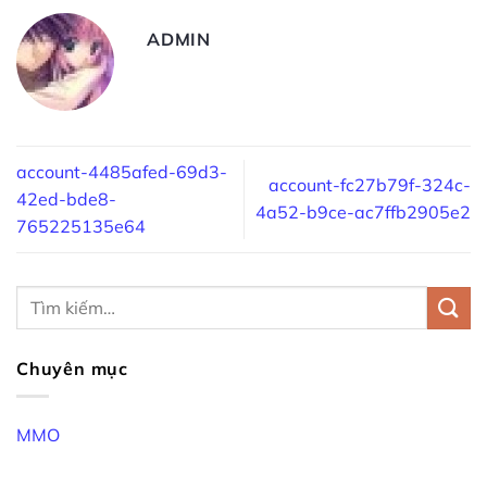
ADMIN
account-4485afed-69d3-
account-fc27b79f-324c-
42ed-bde8-
4a52-b9ce-ac7ffb2905e2
765225135e64
Chuyên mục
MMO