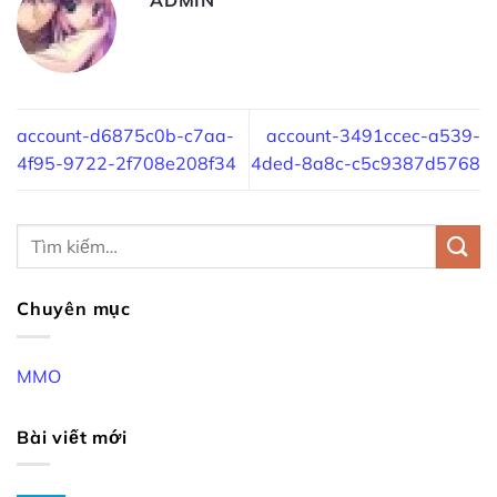
account-d6875c0b-c7aa-
account-3491ccec-a539-
4f95-9722-2f708e208f34
4ded-8a8c-c5c9387d5768
Chuyên mục
MMO
Bài viết mới