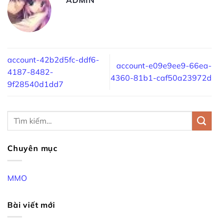
account-42b2d5fc-ddf6-
account-e09e9ee9-66ea-
4187-8482-
4360-81b1-caf50a23972d
9f28540d1dd7
Chuyên mục
MMO
Bài viết mới