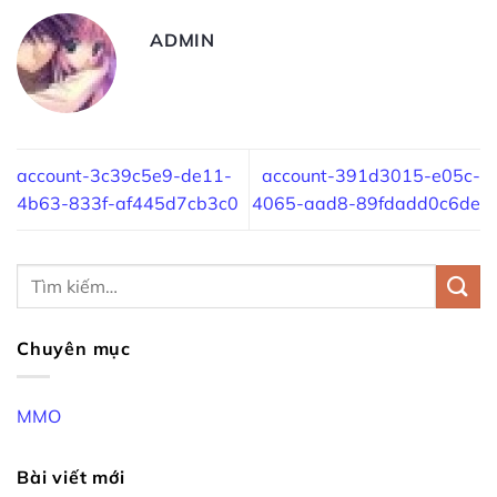
ADMIN
account-3c39c5e9-de11-
account-391d3015-e05c-
4b63-833f-af445d7cb3c0
4065-aad8-89fdadd0c6de
Chuyên mục
MMO
Bài viết mới