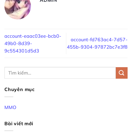
account-eaac03ee-bcb0-
account-fd763ac4-7d57-
49b0-8d39-
455b-9304-97872bc7e3f8
9c554301d5d3
Chuyên mục
MMO
Bài viết mới