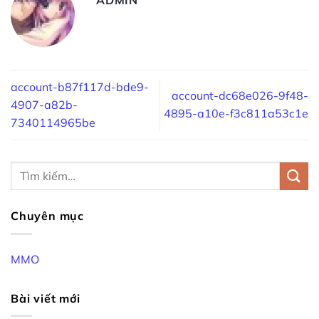
account-b87f117d-bde9-
account-dc68e026-9f48-
4907-a82b-
4895-a10e-f3c811a53c1e
7340114965be
Chuyên mục
MMO
Bài viết mới